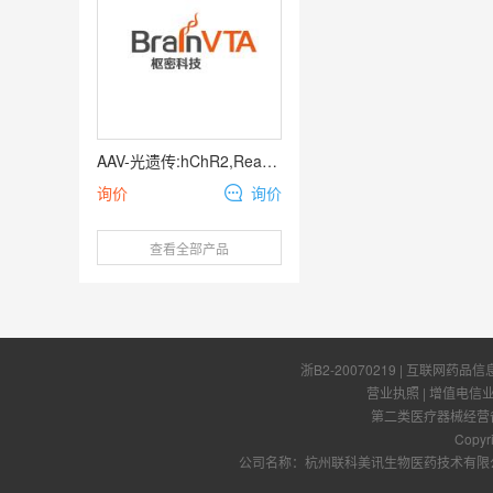
AAV-光遗传:hChR2,ReachR,oChIEF,ChETA,ChrimsonR
询价
询价
查看全部产品
浙B2-20070219
| 互联网药品信
营业执照
|
增值电信
第二类医疗器械经营备案
Copyr
公司名称：杭州联科美讯生物医药技术有限