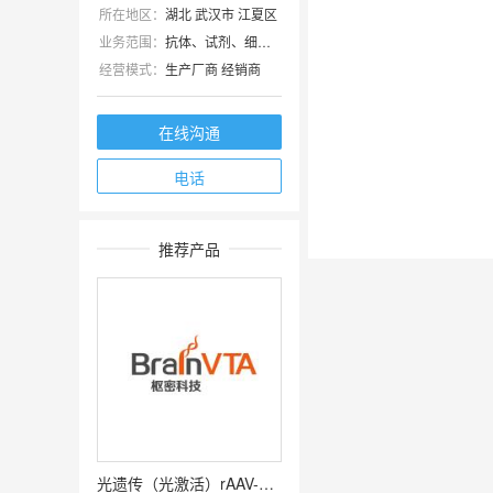
所在地区：
湖北 武汉市 江夏区
业务范围：
抗体、试剂、细胞库 / 细胞培养、技术服务、耗材、实验室仪器 / 设备
经营模式：
生产厂商 经销商
在线沟通
电话
推荐产品
光遗传（光激活）rAAV-hSyn-hChR2(H134R)-EYFP