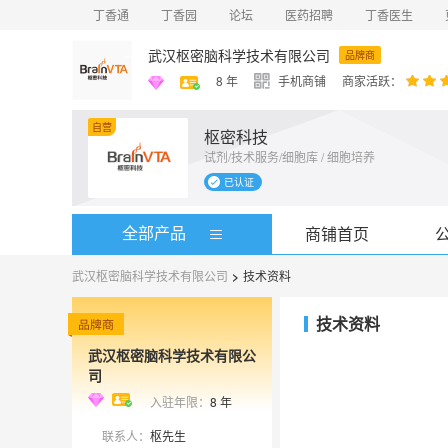
丁香通
丁香园
论坛
医药招聘
丁香医生
武汉枢密脑科学技术有限公司
品牌商
8
年
手机商铺
商家活跃：
自营
枢密科技
试剂/技术服务/细胞库 / 细胞培养
术及转
效、前沿
已认证
基因功能
服务，
递送技
全部产品
商铺首页
治疗药
武汉枢密脑科学技术有限公司
>
技术资料
技术资料
武汉枢密脑科学技术有限公
司
入驻年限：
8
年
联系人：
枢先生