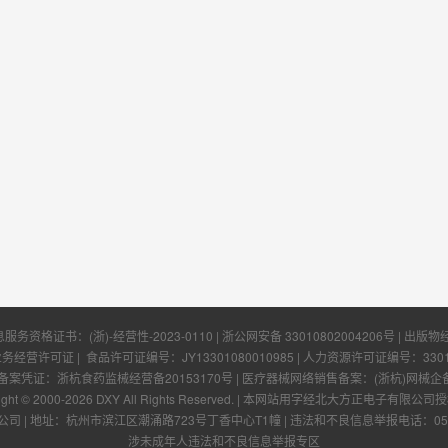
息服务资格证书：
(浙)-经营性-2023-0110
|
浙公网安备 33010802004206号
| 出版物
业务经营许可证
| 食品许可证编号：
JY13301080010985
| 人力资源许可证编号：
330
凭证：浙杭食药监械经营备20153170号 | 医疗器械网络销售备案：(浙杭)网械企备字[
ight © 2000-
2026
DXY All Rights Reserved.
|
本网站用字经北大方正电子有限公司授
公司
|
地址：杭州市滨江区潮涌路723号丁香中心T1幢
|
违法和不良信息举报电话：0571-
涉未成年人违法和不良信息举报专区