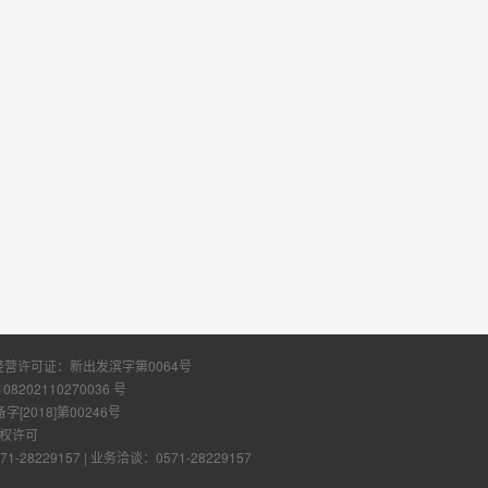
经营许可证：
新出发滨字第0064号
108202110270036 号
2018]第00246号
权许可
28229157
|
业务洽谈：0571-28229157