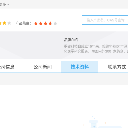
更多
产品热度：
品牌介绍
枢密科技自成立10年来，始终坚持以“严
化医学研究服务。为国内外300+家药企、2
的工具病毒和技术支持服务，已服务客户发
研究、遗传疾病、基因治疗、肿瘤、干细
获得了一线研究人员的高度认可。枢密所
公司信息
公司新闻
技术资料
联系方式
术，为药企提供基因治疗研究和药物、核
物研发和生产技术平台，推进基因治疗更