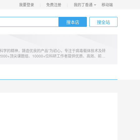
我要登录
|
免费注册
|
我的丁香通
移动端
搜本店
搜全站
自营
谨科学的精神，铸造优良的产品”为初心，专注于病毒载体技术及转
000+顶尖课题组、10000+位科研工作者提供优质、高效、前沿
表1300余篇高水平文章。在神经科学、神经系统疾病、基因功能
胞治疗等转化医学领域提供高品质病毒载体产品和实验研究服务，
属集团公司劲帆生物医药致力于开发大规模病毒载体制备及递送技
心技术开发及制备服务。目标是构筑具有全球竞争力的基因治疗药
早解决更多未被满足的疾病治疗需求。