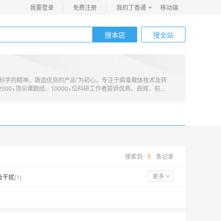
我要登录
|
免费注册
|
我的丁香通
移动端
搜本店
搜全站
自营
谨科学的精神，铸造优良的产品”为初心，专注于病毒载体技术及转
000+顶尖课题组、10000+位科研工作者提供优质、高效、前沿
表1300余篇高水平文章。在神经科学、神经系统疾病、基因功能
胞治疗等转化医学领域提供高品质病毒载体产品和实验研究服务，
属集团公司劲帆生物医药致力于开发大规模病毒载体制备及递送技
心技术开发及制备服务。目标是构筑具有全球竞争力的基因治疗药
早解决更多未被满足的疾病治疗需求。
搜索到
5
条记录
达及干扰
(
1
)
干扰
(
1
)
AAV介导shRNA干扰
(
1
)