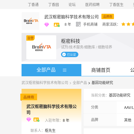
丁香通
丁香园
论坛
医药招聘
丁香医生
武汉枢密脑科学技术有限公司
品牌商
8
年
手机商铺
商家活跃：
自营
枢密科技
试剂/技术服务/细胞库 / 细胞培养
术及转
效、前沿
已认证
基因功能
服务，
递送技
全部产品
商铺首页
治疗药
武汉枢密脑科学技术有限公司
>
全部产品
>
基因功能研究
当前分类：
基因功能研究
武汉枢密脑科学技术有限公
分类
AAV
司
AAV/
品牌
其他
入驻年限：
8
年
联系人：
枢先生